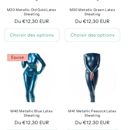
M20 Metallic Old Gold Latex
M30 Metallic Green Latex
Sheeting
Sheeting
Prix
Du €12,30 EUR
Prix
Du €12,30 EUR
habituel
habituel
Choisir des options
Choisir des options
Épuisé
M40 Metallic Blue Latex
M41 Metallic Peacock Latex
Sheeting
Sheeting
Prix
Du €12,30 EUR
Prix
Du €12,30 EUR
habituel
habituel