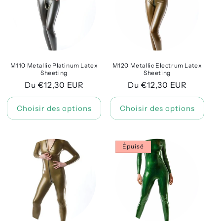
M110 Metallic Platinum Latex
M120 Metallic Electrum Latex
Sheeting
Sheeting
Prix
Du €12,30 EUR
Prix
Du €12,30 EUR
habituel
habituel
Choisir des options
Choisir des options
Épuisé