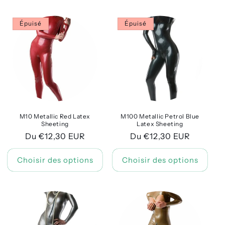
l
e
Épuisé
Épuisé
c
t
i
o
M10 Metallic Red Latex
M100 Metallic Petrol Blue
n
Sheeting
Latex Sheeting
Prix
Du €12,30 EUR
Prix
Du €12,30 EUR
:
habituel
habituel
Choisir des options
Choisir des options